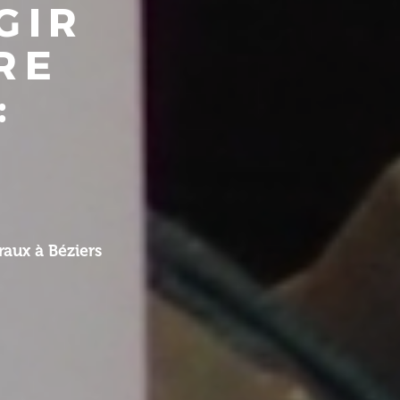
GIR
RE
:
aux à Béziers