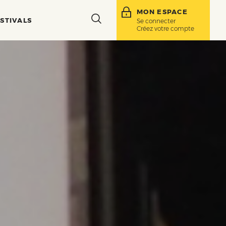
MON ESPACE
Toggle
STIVALS
Se connecter
Créez votre compte
search
bar