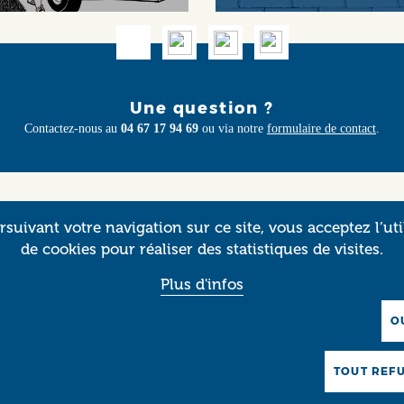
Une question ?
Contactez-nous au
04 67 17 94 69
ou via notre
formulaire de contact
.
suivant votre navigation sur ce site, vous acceptez l’uti
OULOUSE
MONTP
de cookies pour réaliser des statistiques de visites.
4 rue des Arts
47 quai du
Plus d'infos
1000 Toulouse
34090 Mon
O
TOUT REF
Vous recevez ce message car vous êtes dans le réseau d'Occitanie Livre & Lecture.
 vous ne souhaitez plus recevoir de message de notre part, veuillez cliquer ici pour vous désabonn