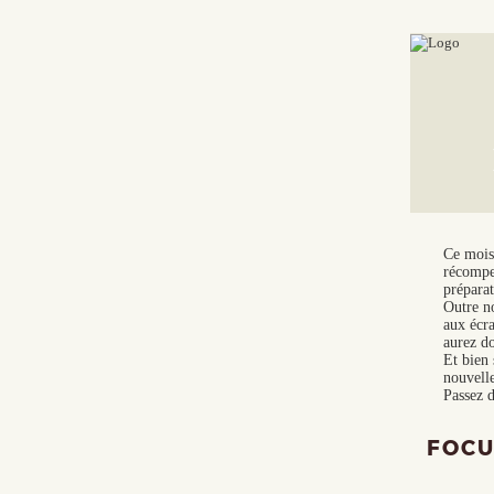
Aller
au
contenu
principal
Ce mois-
récompe
préparat
Outre no
aux écra
aurez d
Et bien 
nouvelle
Passez d
FOCU