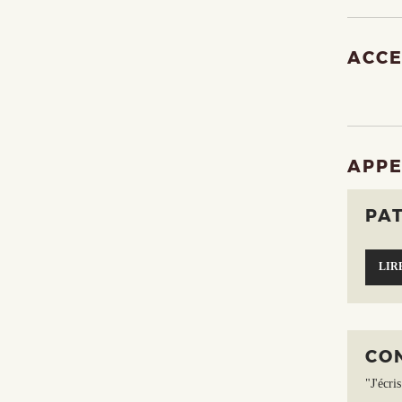
ACCE
APPE
PAT
LIR
CO
"J'écri