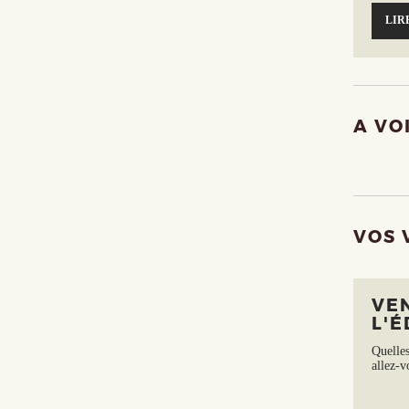
LIR
A VO
VOS 
VE
L'É
Quelles
allez-v