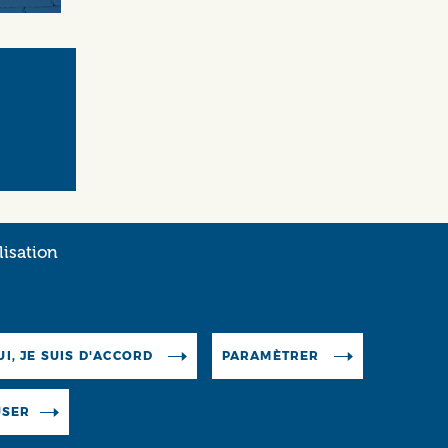
lisation
ELLIER
 Verdanson
tpellier
UI, JE SUIS D'ACCORD
PARAMÈTRER
USER
er.