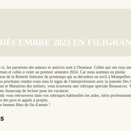
DÉCEMBRE 2023 EN FILIGRANE
ci, les parutions des auteurs et autrices sont à l'honneur. Celles qui ont reçu un
nses et celles à venir au premier semestre 2024. Car nous sommes en pleine
ion de la Rentrée littéraire de printemps qui se déroulera en avril à Montpellier
s prochains rendez-vous sous le signe de l'interprofession avec la journée Des l
ns et Mutations des métiers, vous trouverez une rubrique spéciale Ressources. 
onc beaucoup de lecture pour les vacances.
sûr vous retrouverez dans vos rubriques habituelles les aides, infos professionnel
s des pros et appels à projets.
e bonnes fêtes de fin d'année !
S