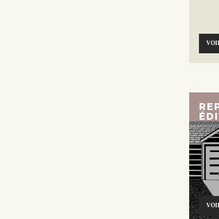
VOI
REP
ÉDI
VOI