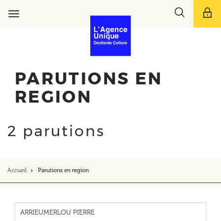
Aller
Toggle
au
Toggle
search
contenu
navigation
bar
principal
PARUTIONS EN
REGION
2 parutions
Accueil
Parutions en region