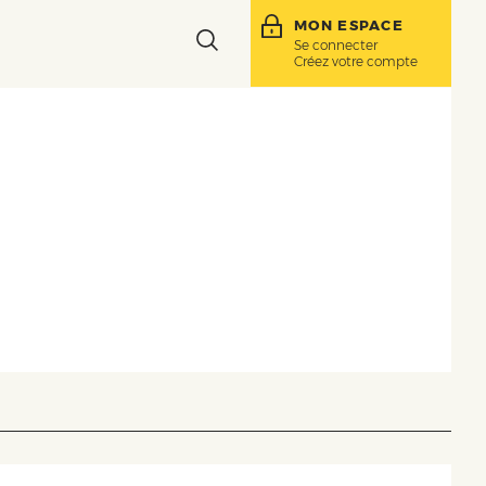
MON ESPACE
Toggle
Se connecter
Créez votre compte
search
bar