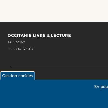
OCCITANIE LIVRE & LECTURE
Contact
04 67 17 94 69
Gestion cookies
© 2018 Occitanie Livre & Lecture. Site réalisé par
Intuitiv Interactive
En pour