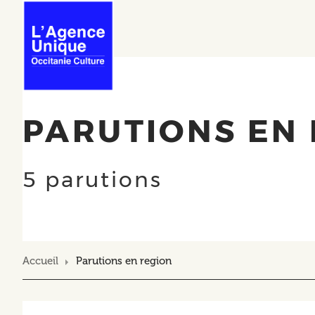
Main
Aller
au
navigation
contenu
principal
PARUTIONS EN
5 parutions
Accueil
Parutions en region