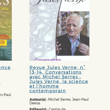
ience
Revue Jules Verne, n°
13-14. Conversations
avec Michel Serres :
c
Jules Verne, la science
et l'homme
contemporain
an-Paul
Auteur(s) :
Michel Serres, Jean-Paul
Dekiss
Editeur(s) :
Centre de