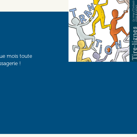
que mois toute
ssagerie !
Social