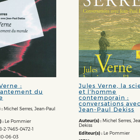
Verne :
Jules Verne, la sc
hantement du
et l'homme
e
contemporain :
conversations ave
 :
Michel Serres, Jean-Paul
Jean-Paul Dekiss
Auteur(s) :
Michel Serres, Je
 :
Le Pommier
Dekiss
-2-7465-0472-1
Editeur(s) :
Le Pommier
10-06-03