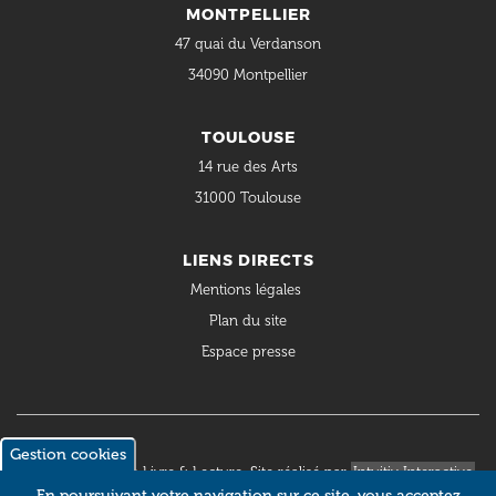
MONTPELLIER
47 quai du Verdanson
34090 Montpellier
TOULOUSE
14 rue des Arts
31000 Toulouse
LIENS DIRECTS
Mentions légales
Plan du site
Espace presse
Gestion cookies
© 2018 Occitanie Livre & Lecture. Site réalisé par
Intuitiv Interactive
En poursuivant votre navigation sur ce site, vous acceptez