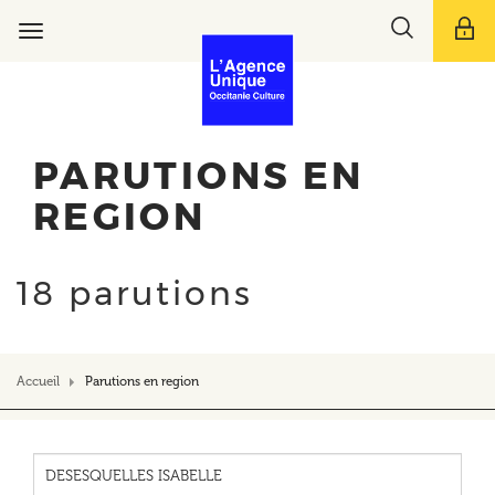
Aller
Toggle
au
Toggle
search
contenu
navigation
bar
principal
PARUTIONS EN
REGION
18 parutions
Accueil
Parutions en region