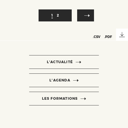
Pagination
Page
1
Page
2
courante
.CSV
.PDF
L’ACTUALITÉ
L’AGENDA
LES FORMATIONS