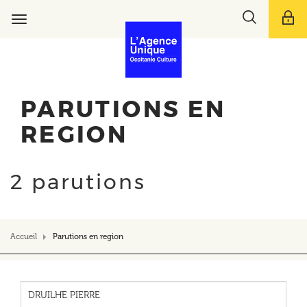
Aller
Toggle
au
Toggle
search
contenu
navigation
bar
principal
PARUTIONS EN
REGION
2 parutions
Accueil
Parutions en region