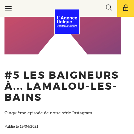
Aller
Toggle
au
Toggle
search
contenu
navigation
bar
principal
#5 LES BAIGNEURS
À... LAMALOU-LES-
BAINS
Cinquième épisode de notre série Instagram.
Publié le 19/04/2021