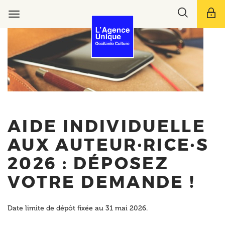
Aller
Toggle
au
Toggle
search
contenu
navigation
bar
principal
AIDE INDIVIDUELLE
AUX AUTEUR·RICE·S
2026 : DÉPOSEZ
VOTRE DEMANDE !
Date limite de dépôt fixée au 31 mai 2026.