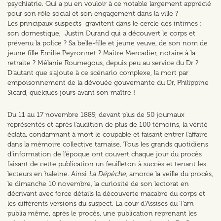
psychiatrie. Qui a pu en vouloir à ce notable largement apprécié
pour son rôle social et son engagement dans la ville ?
Les principaux suspects gravitent dans le cercle des intimes :
son domestique, Justin Durand qui a découvert le corps et
prévenu la police ? Sa belle-fille et jeune veuve, de son nom de
jeune fille Emilie Peyronnet ? Maître Mercadier, notaire à la
retraite ? Mélanie Roumegous, depuis peu au service du Dr ?
D’autant que s’ajoute à ce scénario complexe, la mort par
empoisonnement de la dévouée gouvernante du Dr, Philippine
Sicard, quelques jours avant son maître !
Du 11 au 17 novembre 1889, devant plus de 50 journaux
représentés et après l’audition de plus de 100 témoins, la vérité
éclata, condamnant à mort le coupable et faisant entrer l’affaire
dans la mémoire collective tarnaise. Tous les grands quotidiens
d’information de l’époque ont couvert chaque jour du procès
faisant de cette publication un feuilleton à succès et tenant les
lecteurs en haleine. Ainsi
La Dépêche
, amorce la veille du procès,
le dimanche 10 novembre, la curiosité de son lectorat en
décrivant avec force détails la découverte macabre du corps et
les différents versions du suspect. La cour d’Assises du Tarn
publia même, après le procès, une publication reprenant les