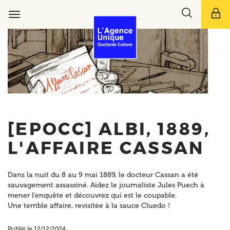
Aller
Toggle
au
Toggle
search
contenu
navigation
bar
principal
[EPOCC] ALBI, 1889,
L'AFFAIRE CASSAN
Dans la nuit du 8 au 9 mai 1889, le docteur Cassan a été
sauvagement assassiné. Aidez le journaliste Jules Puech à
mener l’enquête et découvrez qui est le coupable.
Une terrible affaire, revisitée à la sauce Cluedo !
Publié le 12/12/2024