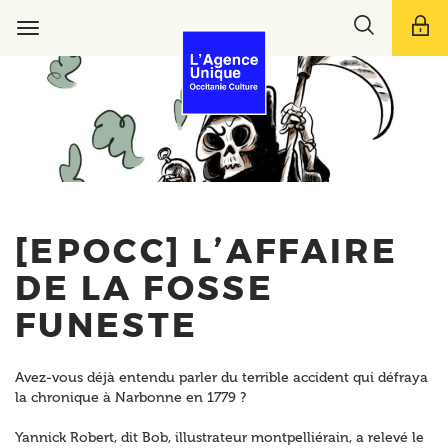
Aller
Toggle
au
Toggle
search
contenu
navigation
bar
principal
[EPOCC] L’AFFAIRE
DE LA FOSSE
FUNESTE
Avez-vous déjà entendu parler du terrible accident qui défraya
la chronique à Narbonne en 1779 ?
Yannick Robert, dit Bob, illustrateur montpelliérain, a relevé le