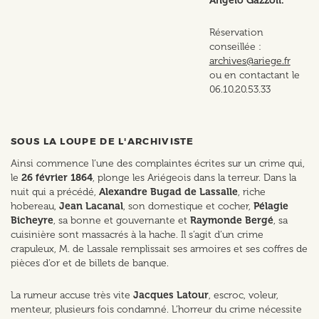
Angelo Gazzoli.
Réservation
conseillée :
archives@ariege.fr
ou en contactant le
06.10.20.53.33
SOUS LA LOUPE DE L'ARCHIVISTE
Ainsi commence l’une des complaintes écrites sur un crime qui,
le
26 février 1864
, plonge les Ariégeois dans la terreur. Dans la
nuit qui a précédé,
Alexandre Bugad de Lassalle
, riche
hobereau,
Jean Lacanal
, son domestique et cocher,
Pélagie
Bicheyre
, sa bonne et gouvernante et
Raymonde Bergé
, sa
cuisinière sont massacrés à la hache. Il s’agit d’un crime
crapuleux, M. de Lassale remplissait ses armoires et ses coffres de
pièces d’or et de billets de banque.
La rumeur accuse très vite
Jacques Latour
, escroc, voleur,
menteur, plusieurs fois condamné. L’horreur du crime nécessite