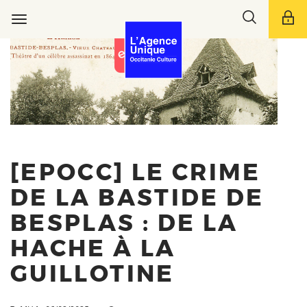
Aller
Toggle
au
Toggle
search
contenu
navigation
bar
principal
[EPOCC] LE CRIME
DE LA BASTIDE DE
BESPLAS : DE LA
HACHE À LA
GUILLOTINE