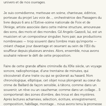
univers et de nos ouvrages.
Je suis comédienne, metteuse en scène, chanteuse, éditrice,
porteuse du projet Les voix de…, orchestratrice des Passagers du
livre depuis 6 ans à l’Estive-scène nationale de Foix et de
l’Ariège, artiste associée dans cette même structure, amoureuse
des sons, des mots et des mondes. Gil Angelo Gazzoli, lui, est un
musicien et un compositeur singulier, hors pair, aux productions
nombreuses — trop souvent dans l’ombre mais qu’importe —
créant chaque jour davantage et œuvrant au sein de l’Œil du
souffleur depuis plusieurs années. Alors, ensemble, nous avons
souhaité relever le défi de cette proposition.
Faire de cette grande affaire criminelle du XIXe siècle, un voyage
sonore, radiophonique, d’une trentaine de minutes, qui
s’écouterait d’une traite ou qui se goûterait au hasard. Non
chronologique, elliptique, cet objet nous plongerait au cœur du
crime de Baillard de façon sensible, à tâtons, comme dans un
souvenir, un rêve ou un cauchemar, comme dans un collage… Il
comporterait des zones d’ombre, des trous et des mystères.
Après lectures acharnées, sélection, écriture, enregistrement,
composition, habillage, montage… nous avons tenu la promesse