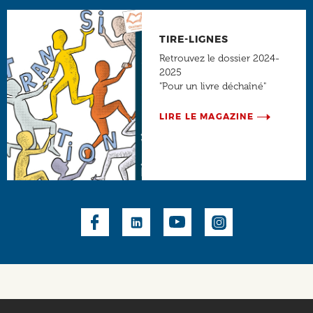
TIRE-LIGNES
Retrouvez le dossier 2024-
2025
"Pour un livre déchaîné"
LIRE LE MAGAZINE
Social