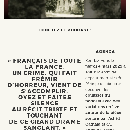
ECOUTEZ LE PODCAST !
AGENDA
« FRANÇAIS DE TOUTE
Rendez-vous le
LA FRANCE,
mardi 4 mars 2025 à
UN CRIME, QUI FAIT
18h
aux Archives
départementales de
FRÉMIR
l'Ariège à Foix pour
D’HORREUR, VIENT DE
découvrir les
S’ACCOMPLIR.
coulisses du
OYEZ ET FAITES
podcast avec des
SILENCE
variations en live
AU RÉCIT TRISTE ET
autour de la pièce
TOUCHANT
sonore par Astrid
DE CE GRAND DRAME
Cathala et Gil
SANGLANT. »