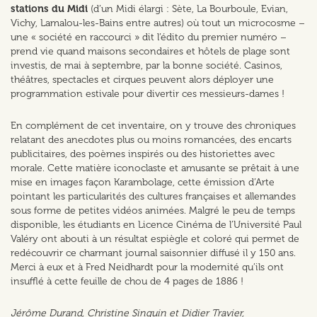
stations du Midi
(d’un Midi élargi : Sète, La Bourboule, Evian,
Vichy, Lamalou-les-Bains entre autres) où tout un microcosme –
une « société en raccourci » dit l’édito du premier numéro –
prend vie quand maisons secondaires et hôtels de plage sont
investis, de mai à septembre, par la bonne société. Casinos,
théâtres, spectacles et cirques peuvent alors déployer une
programmation estivale pour divertir ces messieurs-dames !
En complément de cet inventaire, on y trouve des chroniques
relatant des anecdotes plus ou moins romancées, des encarts
publicitaires, des poèmes inspirés ou des historiettes avec
morale. Cette matière iconoclaste et amusante se prêtait à une
mise en images façon Karambolage, cette émission d’Arte
pointant les particularités des cultures françaises et allemandes
sous forme de petites vidéos animées. Malgré le peu de temps
disponible, les étudiants en Licence Cinéma de l’Université Paul
Valéry ont abouti à un résultat espiègle et coloré qui permet de
redécouvrir ce charmant journal saisonnier diffusé il y 150 ans.
Merci à eux et à Fred Neidhardt pour la modernité qu’ils ont
insufflé à cette feuille de chou de 4 pages de 1886 !
Jérôme Durand, Christine Sinquin et Didier Travier,