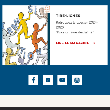
TIRE-LIGNES
Retrouvez le dossier 2024-
2025
"Pour un livre déchaîné"
LIRE LE MAGAZINE
Social