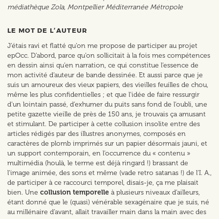
médiathèque Zola, Montpellier Méditerranée Métropole
LE MOT DE L’AUTEUR
J’étais ravi et flatté qu’on me propose de participer au projet
epOcc. D’abord, parce qu’on sollicitait à la fois mes compétences
en dessin ainsi qu’en narration, ce qui constitue l’essence de
mon activité d’auteur de bande dessinée. Et aussi parce que je
suis un amoureux des vieux papiers, des vieilles feuilles de chou,
même les plus confidentielles ; et que l’idée de faire ressurgir
d’un lointain passé, d’exhumer du puits sans fond de l’oubli, une
petite gazette vieille de près de 150 ans, je trouvais ça amusant
et stimulant. De participer à cette collusion insolite entre des
articles rédigés par des illustres anonymes, composés en
caractères de plomb imprimés sur un papier désormais jauni, et
un support contemporain, en l’occurrence du « contenu »
multimédia (houlà, le terme est déjà ringard !) brassant de
l’image animée, des sons et même (vade retro satanas !) de l’I. A.,
de participer à ce raccourci temporel, disais-je, ça me plaisait
bien. Une
collusion temporelle
à plusieurs niveaux d’ailleurs,
étant donné que le (quasi) vénérable sexagénaire que je suis, né
au millénaire d’avant, allait travailler main dans la main avec des