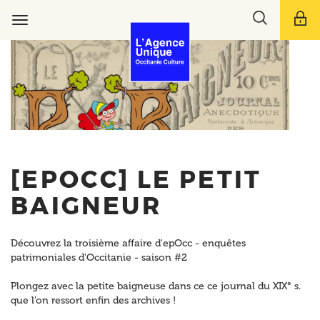
Aller
Toggle
au
Toggle
search
contenu
navigation
bar
principal
[EPOCC] LE PETIT
BAIGNEUR
Découvrez la troisième affaire d'epOcc - enquêtes
patrimoniales d'Occitanie - saison #2
Plongez avec la petite baigneuse dans ce ce journal du XIX° s.
que l’on ressort enfin des archives !