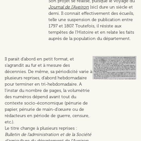
Son projet se réalise, puisque le voyage du
Journal de l’Aveiron
[sic] dure un siècle et
demi. Il connait effectivement des écueils,
telle une suspension de publication entre
1797 et 1807. Toutefois, il résiste aux
tempêtes de l’Histoire et en relate les faits
auprès de la population du département.
Il parait d’abord en petit format, et
s’agrandit au fur et à mesure des
décennies. De même, sa périodicité varie à
plusieurs reprises, d’abord hebdomadaire
pour terminer en tri-hebdomadaire. A
l’instar du nombre de pages, la volumétrie
des numéros dépend avant tout du
contexte socio-économique (pénurie de
papier, pénurie de main-d’œuvre ou de
rédacteurs en période de guerre, censure,
etc.).
Le titre change à plusieurs reprises :
Bulletin de l’administration et de la Société
d’agriculture du département de l’Aveiron