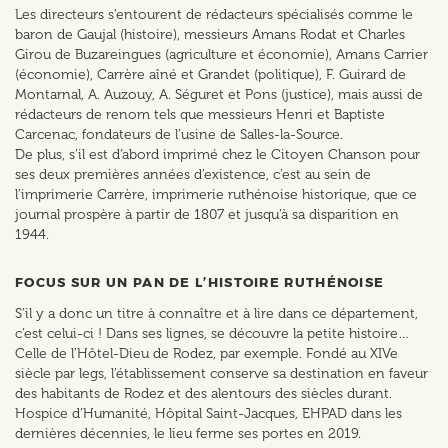
Les directeurs s’entourent de rédacteurs spécialisés comme le
baron de Gaujal (histoire), messieurs Amans Rodat et Charles
Girou de Buzareingues (agriculture et économie), Amans Carrier
(économie), Carrère aîné et Grandet (politique), F. Guirard de
Montarnal, A. Auzouy, A. Séguret et Pons (justice), mais aussi de
rédacteurs de renom tels que messieurs Henri et Baptiste
Carcenac, fondateurs de l’usine de Salles-la-Source.
De plus, s’il est d’abord imprimé chez le Citoyen Chanson pour
ses deux premières années d’existence, c’est au sein de
l’imprimerie Carrère, imprimerie ruthénoise historique, que ce
journal prospère à partir de 1807 et jusqu’à sa disparition en
1944.
FOCUS SUR UN PAN DE L’HISTOIRE RUTHÉNOISE
S’il y a donc un titre à connaître et à lire dans ce département,
c’est celui-ci ! Dans ses lignes, se découvre la petite histoire…
Celle de l’Hôtel-Dieu de Rodez, par exemple. Fondé au XIVe
siècle par legs, l’établissement conserve sa destination en faveur
des habitants de Rodez et des alentours des siècles durant.
Hospice d’Humanité, Hôpital Saint-Jacques, EHPAD dans les
dernières décennies, le lieu ferme ses portes en 2019.