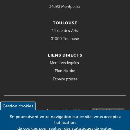
34090 Montpellier
TOULOUSE
14 rue des Arts
31000 Toulouse
LIENS DIRECTS
Mentions légales
Plan du site
Espace presse
Gestion cookies
© 2018 Occitanie Livre & Lecture. Site réalisé par
Intuitiv Interactive
En poursuivant votre navigation sur ce site, vous acceptez
l’utilisation
de cookies pour réaliser des statistiques de visites.