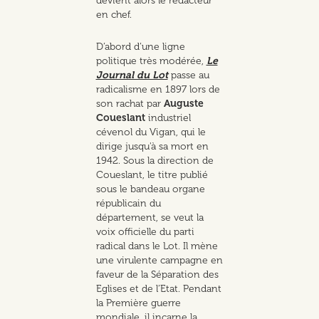
devient alors le rédacteur
en chef.
D’abord d’une ligne
politique très modérée,
Le
Journal du Lot
passe au
radicalisme en 1897 lors de
son rachat par
Auguste
Coueslant
industriel
cévenol du Vigan, qui le
dirige jusqu'à sa mort en
1942. Sous la direction de
Coueslant, le titre publié
sous le bandeau organe
républicain du
département, se veut la
voix officielle du parti
radical dans le Lot. Il mène
une virulente campagne en
faveur de la Séparation des
Eglises et de l’Etat. Pendant
la Première guerre
mondiale, il incarne la