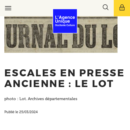
Aller
Toggle
au
Toggle
search
contenu
navigation
bar
principal
ESCALES EN PRESSE
ANCIENNE : LE LOT
photo : Lot. Archives départementales
Publié le 25/03/2024