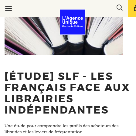
Aller
Toggle
au
Toggle
search
contenu
navigation
bar
principal
[ÉTUDE] SLF - LES
FRANÇAIS FACE AUX
LIBRAIRIES
INDÉPENDANTES
Une étude pour comprendre les profils des acheteurs des
librairies et les leviers de fréquentation.