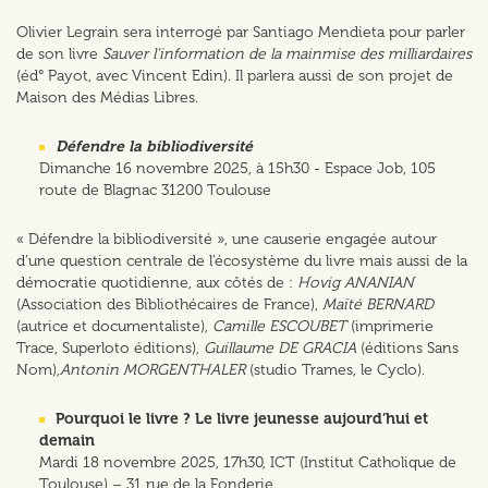
Olivier Legrain sera interrogé par Santiago Mendieta pour parler
de son livre
Sauver l’information de la mainmise des milliardaires
(éd° Payot, avec Vincent Edin). Il parlera aussi de son projet de
Maison des Médias Libres.
Défendre la bibliodiversité
Dimanche 16 novembre 2025, à 15h30 - Espace Job, 105
route de Blagnac 31200 Toulouse
« Défendre la bibliodiversité », une causerie engagée autour
d’une question centrale de l’écosystème du livre mais aussi de la
démocratie quotidienne, aux côtés de :
Hovig ANANIAN
(Association des Bibliothécaires de France),
Maïté BERNARD
(autrice et documentaliste),
Camille ESCOUBET
(imprimerie
Trace, Superloto éditions),
Guillaume DE GRACIA
(éditions Sans
Nom),
Antonin MORGENTHALER
(studio Trames, le Cyclo).
Pourquoi le livre ? Le livre jeunesse aujourd’hui et
demain
Mardi 18 novembre 2025, 17h30, ICT (Institut Catholique de
Toulouse) – 31 rue de la Fonderie.