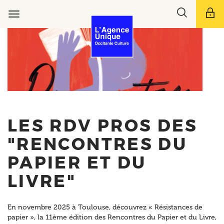
Aller
Toggle
au
Toggle
search
contenu
navigation
bar
principal
LES RDV PROS DES
"RENCONTRES DU
PAPIER ET DU
LIVRE"
En novembre 2025 à Toulouse, découvrez « Résistances de
papier », la 11ème édition des Rencontres du Papier et du Livre,