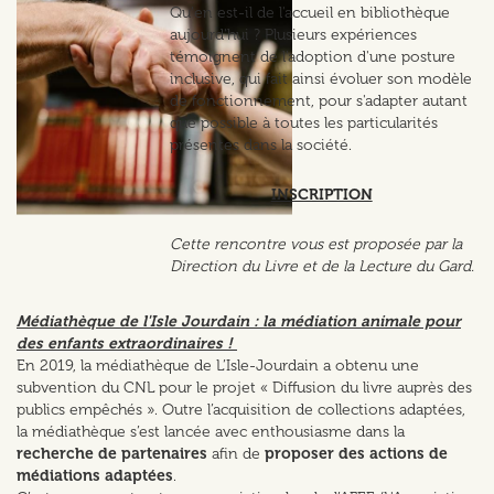
Qu'en est-il de l'accueil en bibliothèque
aujourd'hui ? Plusieurs expériences
témoignent de l'adoption d'une posture
inclusive, qui fait ainsi évoluer son modèle
de fonctionnement, pour s'adapter autant
que possible à toutes les particularités
présentes dans la société.
INSCRIPTION
Cette rencontre vous est proposée par la
Direction du Livre et de la Lecture du Gard.
Médiathèque de l'Isle Jourdain : la médiation animale pour
des enfants extraordinaires !
En 2019, la médiathèque de L’Isle-Jourdain a obtenu une
subvention du CNL pour le projet « Diffusion du livre auprès des
publics empêchés ». Outre l’acquisition de collections adaptées,
la médiathèque s’est lancée avec enthousiasme dans la
recherche de partenaires
afin de
proposer des actions de
médiations adaptées
.