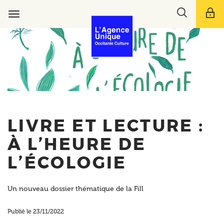
Aller
Toggle
au
Toggle
search
contenu
navigation
bar
principal
LIVRE ET LECTURE :
À L’HEURE DE
L’ÉCOLOGIE
Un nouveau dossier thématique de la Fill
Publié le 23/11/2022