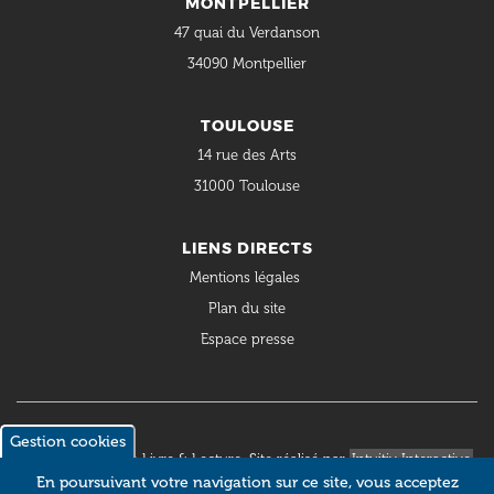
MONTPELLIER
47 quai du Verdanson
34090 Montpellier
TOULOUSE
14 rue des Arts
31000 Toulouse
LIENS DIRECTS
Mentions légales
Plan du site
Espace presse
Gestion cookies
© 2018 Occitanie Livre & Lecture. Site réalisé par
Intuitiv Interactive
En poursuivant votre navigation sur ce site, vous acceptez