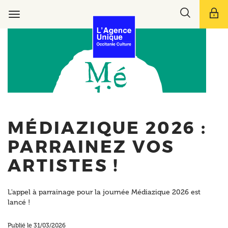
Aller
Toggle
au
Toggle
search
contenu
navigation
bar
principal
MÉDIAZIQUE 2026 :
PARRAINEZ VOS
ARTISTES !
L'appel à parrainage pour la journée Médiazique 2026 est
lancé !
Publié le 31/03/2026