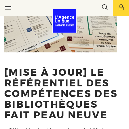
Aller
Toggle
au
Toggle
search
contenu
navigation
bar
principal
[MISE À JOUR] LE
RÉFÉRENTIEL DES
COMPÉTENCES DES
BIBLIOTHÈQUES
FAIT PEAU NEUVE