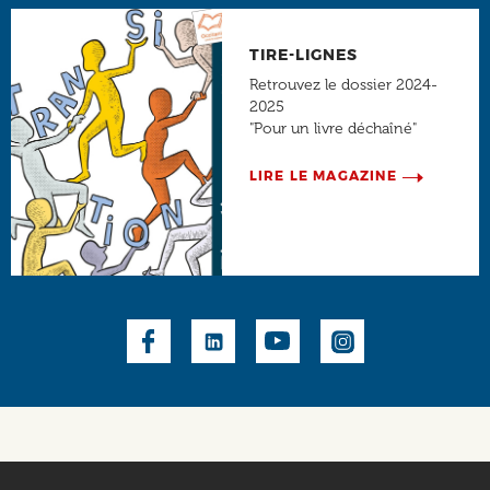
TIRE-LIGNES
Retrouvez le dossier 2024-
2025
"Pour un livre déchaîné"
LIRE LE MAGAZINE
Social