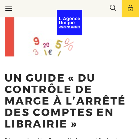
Aller
Toggle
au
Toggle
search
contenu
navigation
bar
principal
UN GUIDE « DU
CONTRÔLE DE
MARGE À L’ARRÊTÉ
DES COMPTES EN
LIBRAIRIE »