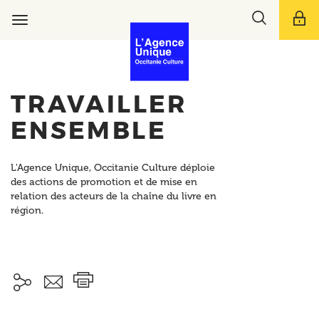
Aller
Toggle
au
Toggle
search
contenu
navigation
bar
principal
TRAVAILLER
ENSEMBLE
L'Agence Unique, Occitanie Culture déploie
des actions de promotion et de mise en
relation des acteurs de la chaîne du livre en
région.