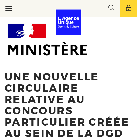
Aller
Toggle
au
Toggle
search
contenu
navigation
bar
principal
UNE NOUVELLE
CIRCULAIRE
RELATIVE AU
CONCOURS
PARTICULIER CRÉÉE
AU SEIN DE LA DGD