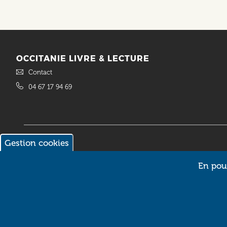
OCCITANIE LIVRE & LECTURE
Contact
04 67 17 94 69
Gestion cookies
© 2018 Occitanie Livre & Lecture. Site réalisé par
Intuitiv Interactive
En pour