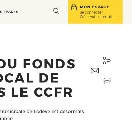
MON ESPACE
Toggle
STIVALS
Se connecter
Créez votre compte
search
bar
DU FONDS
OCAL DE
 LE CCFR
 municipale de Lodève est désormais
rance !