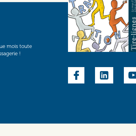
que mois toute
ssagerie !
Social