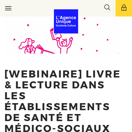
Aller
Toggle
au
Toggle
search
contenu
navigation
bar
principal
[WEBINAIRE] LIVRE
& LECTURE DANS
LES
ÉTABLISSEMENTS
DE SANTÉ ET
MÉDICO-SOCIAUX