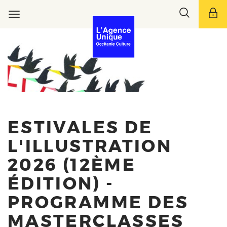
Aller
Toggle
au
Toggle
search
contenu
navigation
bar
principal
ESTIVALES DE
L'ILLUSTRATION
2026 (12ÈME
ÉDITION) -
PROGRAMME DES
MASTERCLASSES