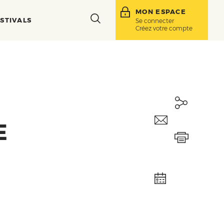
MON ESPACE
Toggle
STIVALS
Se connecter
Créez votre compte
search
bar
E
Ajouter à mon
agenda