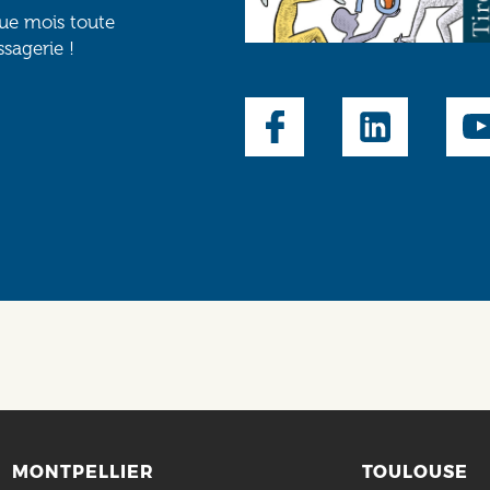
que mois toute
ssagerie !
Social
MONTPELLIER
TOULOUSE