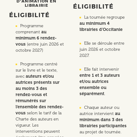
D'ANIMATION EN
LIBRAIRIE
ÉLIGIBILITÉ
ÉLIGIBILITÉ
La tournée regroupe
au minimum 4
Programme
librairies d’Occitanie
comprenant
au
minimum 6 rendez-
Elle se déroule entre
vous
(entre juin 2026 et
juin 2026 et octobre
octobre 2027)
2027.
Programme centré
Elle fait intervenir
sur le livre et le texte,
entre 1 et 3 auteurs
avec
auteurs et/ou
et/ou autrices
autrices présents sur
ensemble ou
au moins 3 des
séparément
.
rendez-vous et
rémunérés sur
l’ensemble des rendez-
Chaque auteur ou
vous
selon le tarif de la
autrice intervient
au
Charte des auteurs en
minimum dans 3 des
vigueur. Les
librairies participantes
interventions peuvent
au projet de tournée.