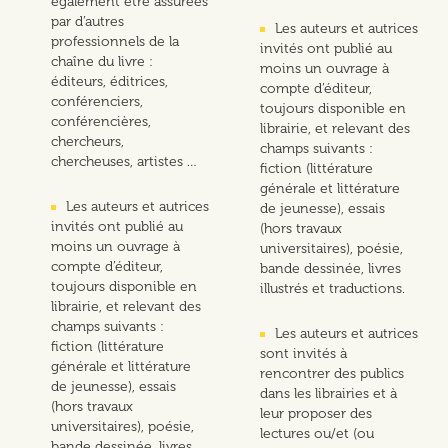
également être assurées
par d’autres
Les auteurs et autrices
professionnels de la
invités ont publié au
chaîne du livre :
moins un ouvrage à
éditeurs, éditrices,
compte d’éditeur,
conférenciers,
toujours disponible en
conférencières,
librairie, et relevant des
chercheurs,
champs suivants :
chercheuses, artistes …
fiction (littérature
générale et littérature
Les auteurs et autrices
de jeunesse), essais
invités ont publié au
(hors travaux
moins un ouvrage à
universitaires), poésie,
compte d’éditeur,
bande dessinée, livres
toujours disponible en
illustrés et traductions.
librairie, et relevant des
champs suivants :
Les auteurs et autrices
fiction (littérature
sont invités à
générale et littérature
rencontrer des publics
de jeunesse), essais
dans les librairies et à
(hors travaux
leur proposer des
universitaires), poésie,
lectures ou/et (ou
bande dessinée, livres