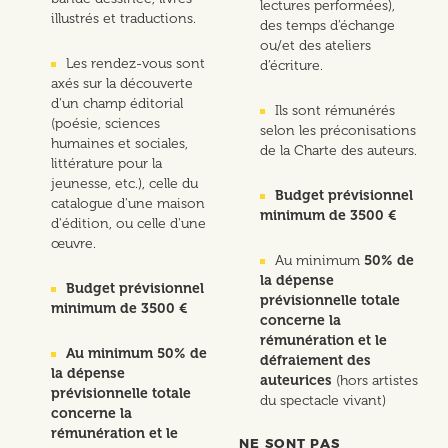
lectures performées),
illustrés et traductions.
des temps d’échange
ou/et des ateliers
Les rendez-vous sont
d’écriture.
axés sur la découverte
d'un champ éditorial
Ils sont rémunérés
(poésie, sciences
selon les préconisations
humaines et sociales,
de la Charte des auteurs.
littérature pour la
jeunesse, etc.), celle du
Budget prévisionnel
catalogue d'une maison
minimum de 3500 €
d'édition, ou celle d'une
œuvre.
Au minimum
50% de
la dépense
Budget prévisionnel
prévisionnelle totale
minimum de 3500 €
concerne la
rémunération et le
Au minimum 50% de
défraiement des
la dépense
auteurices
(hors artistes
prévisionnelle totale
du spectacle vivant)
concerne la
rémunération et le
NE SONT PAS