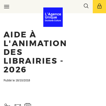
Aller
Toggle
au
Toggle
search
contenu
navigation
bar
principal
AIDE À
L'ANIMATION
DES
LIBRAIRIES -
2026
Publié le 18/10/2018