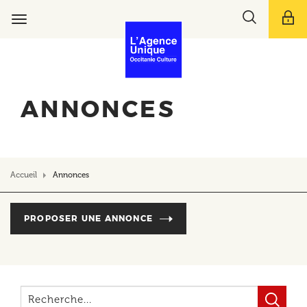
Aller
Toggle
au
Toggle
search
contenu
navigation
bar
principal
ANNONCES
Accueil
Annonces
PROPOSER UNE ANNONCE