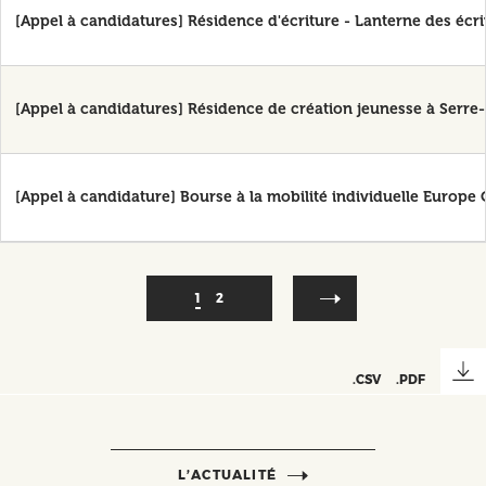
[Appel à candidatures] Résidence d'écriture - Lanterne des écr
[Appel à candidatures] Résidence de création jeunesse à Serr
[Appel à candidature] Bourse à la mobilité individuelle Europe 
Pagination
Page
1
Page
2
courante
.CSV
.PDF
L’ACTUALITÉ