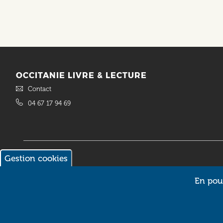
OCCITANIE LIVRE & LECTURE
Contact
04 67 17 94 69
Gestion cookies
© 2018 Occitanie Livre & Lecture. Site réalisé par
Intuitiv Interactive
En pour