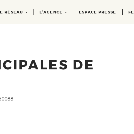
RE RÉSEAU
L’AGENCE
ESPACE PRESSE
FE
CIPALES DE
 60088