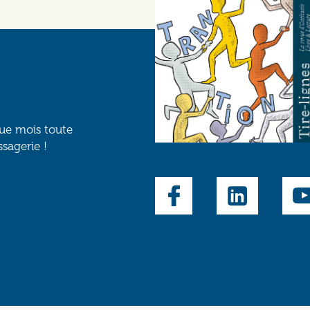
que mois toute
ssagerie !
Social