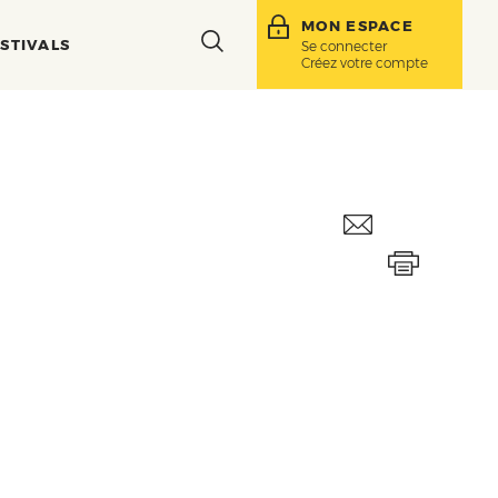
MON ESPACE
Toggle
STIVALS
Se connecter
Créez votre compte
search
bar