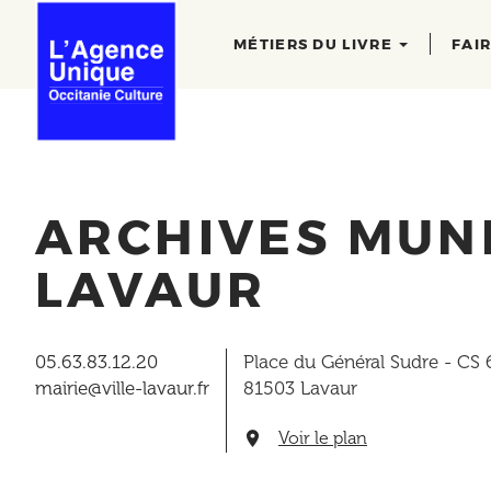
Main
Aller
au
navigation
MÉTIERS DU LIVRE
FAI
contenu
principal
ARCHIVES MUNI
LAVAUR
05.63.83.12.20
Place du Général Sudre - CS
mairie@ville-lavaur.fr
81503
Lavaur
Voir le plan