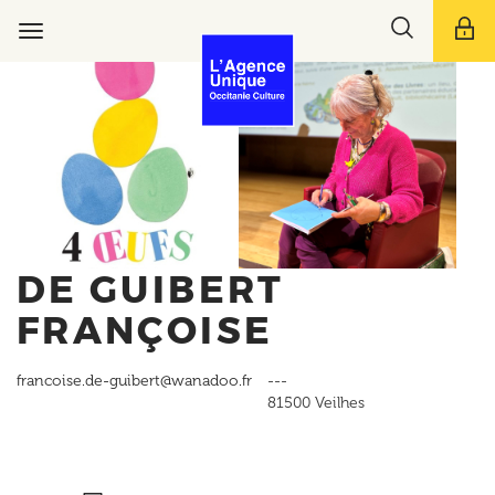
Aller
Toggle
au
Toggle
search
contenu
navigation
bar
principal
DE GUIBERT
FRANÇOISE
francoise.de-guibert@wanadoo.fr
---
81500
Veilhes