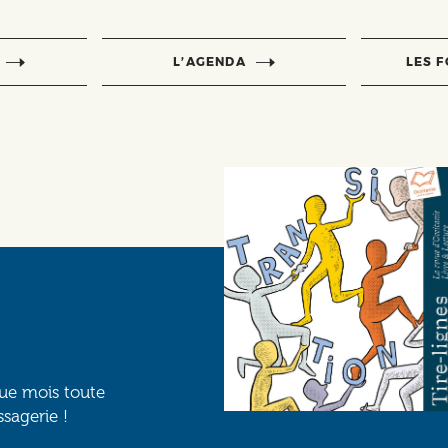
L’AGENDA
LES 
que mois toute
ssagerie !