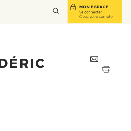
MON ESPACE
Toggle
Se connecter
Créez votre compte
search
bar
DÉRIC