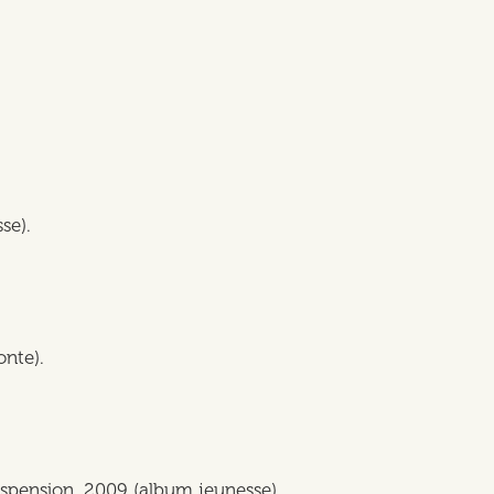
sse).
conte).
 suspension, 2009 (album jeunesse).