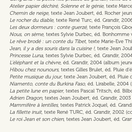
Atelier papier déchiré, Solenne et le génie
, texte Marc
Chemin de neige
, texte Jean Joubert, éd. Rocher jeu
Le rocher du diable
, texte René Turc, éd. Grandir, 200
Les deux dormeurs : conte guerzé
, texte François Gb
Nous, on sème
, textes Sylvie Durbec, éd. Bonhomme v
Le rêve brodé : un conte du Tibet
, texte Marie-Eve Th
Jean, il y a des souris dans la cuisine !
, texte Jean Jou
Princesse Luna
, textes Sylvie Durbec, éd. Grandir, 20
L’éléphant et la chèvre
, éd. Grandir, 2004 (album jeun
Hibou chez nounours
, textes Gilles Brulet, éd. Pluie d
Petite musique du jour
, texte Jean Joubert, éd. Pluie 
Niamento, conte du Burkina Faso
, éd. Lirabelle, 2004
La petite lune en papier
, textes Pascal Tritsch, éd. Bi
Adrien Dragon
, textes Jean Joubert, éd. Grandir, 200
Mammifère à lentilles
, textes Patrick Joquel, éd. Gran
La fillette inuit
, texte René TURC, éd. Grandir, 2002 (c
Le roi Jean et son chien
, textes Jean Joubert, éd. Gra