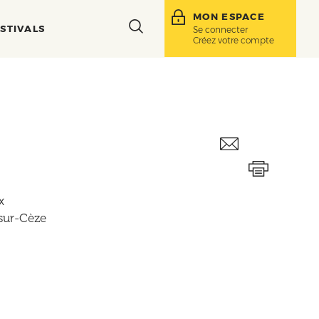
MON ESPACE
Toggle
STIVALS
Se connecter
Créez votre compte
search
bar
x
sur-Cèze