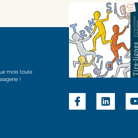
que mois toute
ssagerie !
Social