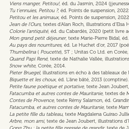
Viens manger, Petitou!
, éd. du Jasmin, 2024 (jjeuness
Tu t’ennuies, Petitou ?
, éd. Points de suspension, 2022
Petitou et les animaux
, éd. Points de suspension, 2022
Jean de l’Ours
, textes d’Alan Roch, illustrations d’Els
Colorie l’antiquité
, éd. du Cabardès, 2020 (petit livre 
Mon grand petit déjeuner
, texte Marie-Pierre Bidal, é
Au pays des nourritures
, éd. Le Huchet d’or, 2017 (poé
Thumbelina
(
Poucette
), ST ; Unitas Co Ltd. en Corée
Quand Papi René
, texte de Nathalie Vallée, illustrati
Snow white
, Corée, 2014.
Pieter Bruegel
, illustrations en écho à des tableaux d
Biquette et les choux
, éd. L’âne bâté, 2013 (comptine)
Petite faune poétique et portative
, texte Jean Joubert
Fatacumba et autres contes de Mauritanie
, textes de 
Contes de Provence
, texte Rémy Salamon, éd. Grandir
Fatacumba, et autres contes de Mauritanie
, texte Mam
La petite fille du tableau
, texte Magdalena Guirao Jull
Arbre, mon ami
, texte de Jean Joubert, illustrations 
Gong Zhu : la petite fille pressée de grandir
, texte de 