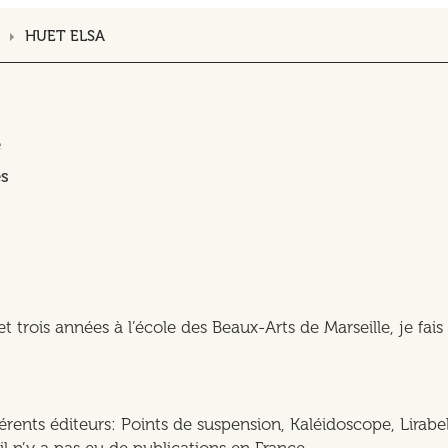
HUET ELSA
e
s
rois années à l’école des Beaux-Arts de Marseille, je fais 
ents éditeurs: Points de suspension, Kaléidoscope, Lirabell
l n’y a pas eu de publications en France.