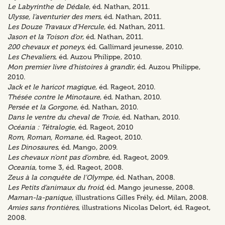
Le Labyrinthe de Dédale
, éd. Nathan, 2011.
Ulysse, l’aventurier des mers
, éd. Nathan, 2011.
Les Douze Travaux d’Hercule
, éd. Nathan, 2011.
Jason et la Toison d’or
, éd. Nathan, 2011.
200 chevaux et poneys
, éd. Gallimard jeunesse, 2010.
Les Chevaliers
, éd. Auzou Philippe, 2010.
Mon premier livre d’histoires à grandir
, éd. Auzou Philippe,
2010.
Jack et le haricot magique
, éd. Rageot, 2010.
Thésée contre le Minotaure
, éd. Nathan, 2010.
Persée et la Gorgone
, éd. Nathan, 2010.
Dans le ventre du cheval de Troie
, éd. Nathan, 2010.
Océania : Tétralogie
, éd. Rageot, 2010
Rom, Roman, Romane
, éd. Rageot, 2010.
Les Dinosaures
, éd. Mango, 2009.
Les chevaux n’ont pas d’ombre
, éd. Rageot, 2009.
Oceania
, tome 3, éd. Rageot, 2008.
Zeus à la conquête de l’Olympe
, éd. Nathan, 2008.
Les Petits d’animaux du froid
, éd. Mango jeunesse, 2008.
Maman-la-panique
, illustrations Gilles Frély, éd. Milan, 2008.
Amies sans frontières
, illustrations Nicolas Delort, éd. Rageot,
2008.