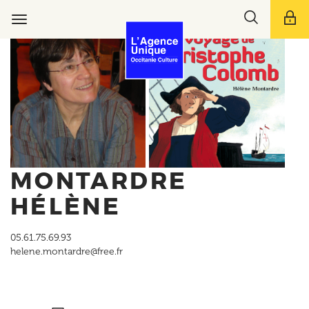
Aller
Toggle
au
Toggle
search
contenu
navigation
bar
principal
MONTARDRE
HÉLÈNE
05.61.75.69.93
helene.montardre@free.fr