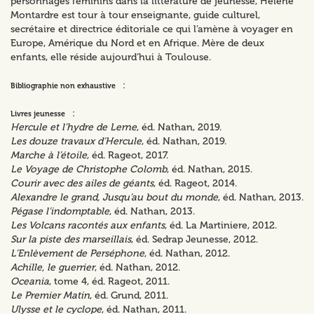
personnages féminins dans la littérature de jeunesse, Hélène
Montardre est tour à tour enseignante, guide culturel,
secrétaire et directrice éditoriale ce qui l’amène à voyager en
Europe, Amérique du Nord et en Afrique. Mère de deux
enfants, elle réside aujourd’hui à Toulouse.
:
Bibliographie non exhaustive
:
Livres jeunesse
Hercule et l’hydre de Lerne
, éd. Nathan, 2019.
Les douze travaux d’Hercule
, éd. Nathan, 2019.
Marche à l’étoile
, éd. Rageot, 2017.
Le Voyage de Christophe Colomb
, éd. Nathan, 2015.
Courir avec des ailes de géants
, éd. Rageot, 2014.
Alexandre le grand, Jusqu’au bout du monde
, éd. Nathan, 2013.
Pégase l’indomptable
, éd. Nathan, 2013.
Les Volcans racontés aux enfants
, éd. La Martiniere, 2012.
Sur la piste des marseillais
, éd. Sedrap Jeunesse, 2012.
L’Enlèvement de Perséphone
, éd. Nathan, 2012.
Achille, le guerrier
, éd. Nathan, 2012.
Oceania
, tome 4, éd. Rageot, 2011.
Le Premier Matin
, éd. Grund, 2011.
Ulysse et le cyclope
, éd. Nathan, 2011.