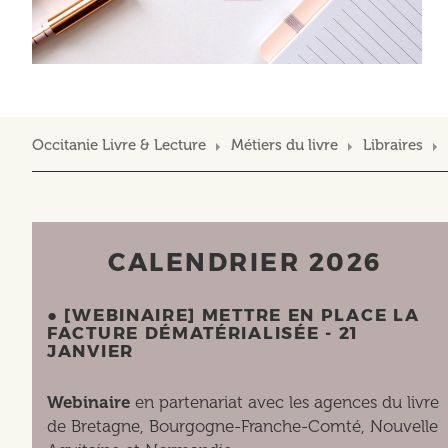
Occitanie Livre & Lecture
Métiers du livre
Libraires
CALENDRIER 2026
● [WEBINAIRE] METTRE EN PLACE LA
FACTURE DÉMATÉRIALISÉE - 21
JANVIER
Webinaire
en partenariat avec les agences du livre
de Bretagne, Bourgogne-Franche-Comté, Nouvelle