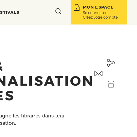
MON ESPACE
Toggle
STIVALS
Se connecter
Créez votre compte
search
bar
&
NALISATION
ES
gne les libraires dans leur
sation.