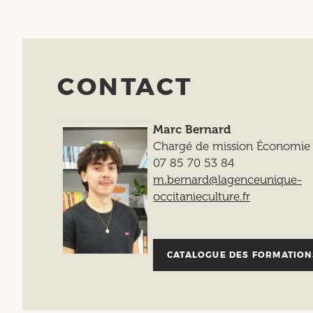
CONTACT
Marc Bernard
Chargé de mission Économie 
07 85 70 53 84
m.bernard@
lagenceunique-
occitanie
cu
l
tu
re.fr
CATALOGUE DES FORMATIO