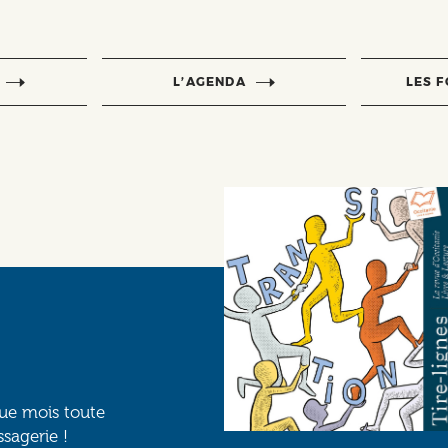
L’AGENDA
LES 
que mois toute
ssagerie !