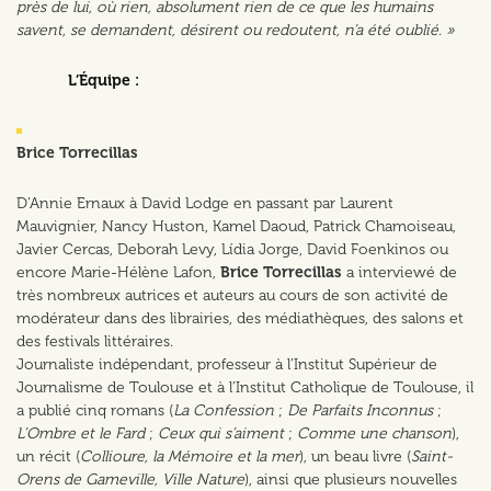
près de lui, où rien, absolument rien de ce que les humains
savent, se demandent, désirent ou redoutent, n’a été oublié. »
L’Équipe :
Brice Torrecillas
D’Annie Ernaux à David Lodge en passant par Laurent
Mauvignier, Nancy Huston, Kamel Daoud, Patrick Chamoiseau,
Javier Cercas, Deborah Levy,
Lídia Jorge, David Foenkinos ou
encore Marie-Hélène Lafon,
Brice Torrecillas
a interviewé de
très nombreux autrices et auteurs au cours de son activité de
modérateur dans des librairies, des médiathèques, des salons et
des festivals littéraires.
J
ournaliste indépendant, professeur à l’Institut Supérieur de
Journalisme de Toulouse et à l’Institut Catholique de Toulouse, il
a publié cinq romans (
La Confession
;
De Parfaits Inconnus
;
L’Ombre et le Fard
;
Ceux qui s’aiment
;
Comme une chanson
),
un récit (
Collioure, la Mémoire et la mer
), un beau livre (
Saint-
Orens de Gameville, Ville Nature
), ainsi que plusieurs nouvelles