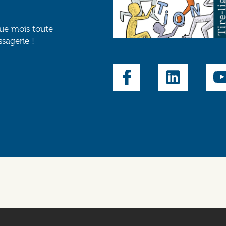
que mois toute
ssagerie !
Social