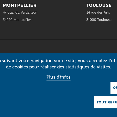
MONTPELLIER
TOULOUSE
47 quai du Verdanson
14 rue des Arts
34090 Montpellier
31000 Toulouse
suivant votre navigation sur ce site, vous acceptez l’uti
de cookies pour réaliser des statistiques de visites.
Plus d'infos
O
TOUT REF
MARCHÉS
OFFRES
PETITES
PUBLICS
D’EMPLOI
ANNONCES
D