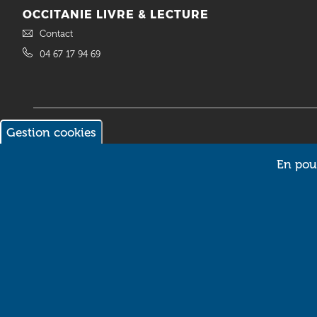
OCCITANIE LIVRE & LECTURE
Contact
04 67 17 94 69
Gestion cookies
En pour
© 2018 Occitanie Livre & Lecture. Site réalisé par
Intuitiv Interactive
Pictos
SPECTACLES
ANNUAIRE
APPELS À
PROJET