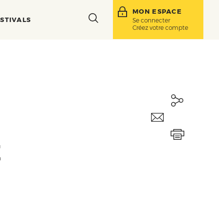
MON ESPACE
Toggle
STIVALS
Se connecter
Créez votre compte
search
bar
E