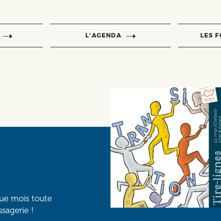
L’AGENDA
LES 
que mois toute
ssagerie !