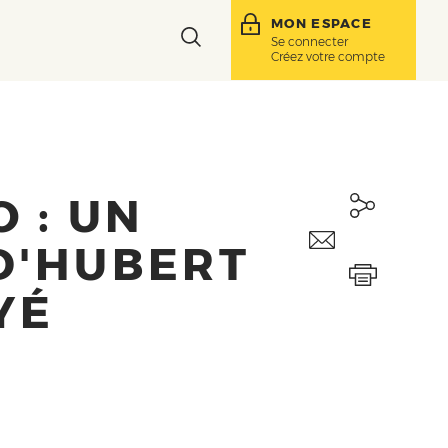
MON ESPACE
Toggle
Se connecter
Créez votre compte
search
bar
 : UN
D'HUBERT
YÉ