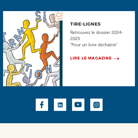
TIRE-LIGNES
Retrouvez le dossier 2024-
2025
"Pour un livre déchaîné"
LIRE LE MAGAZINE
Social