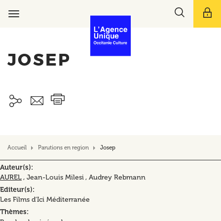
Aller
Toggle
au
Toggle
search
contenu
navigation
bar
principal
JOSEP
Accueil
Parutions en region
Josep
Auteur(s)
AUREL
, Jean-Louis Milesi , Audrey Rebmann
Editeur(s)
Les Films d'Ici Méditerranée
Thèmes