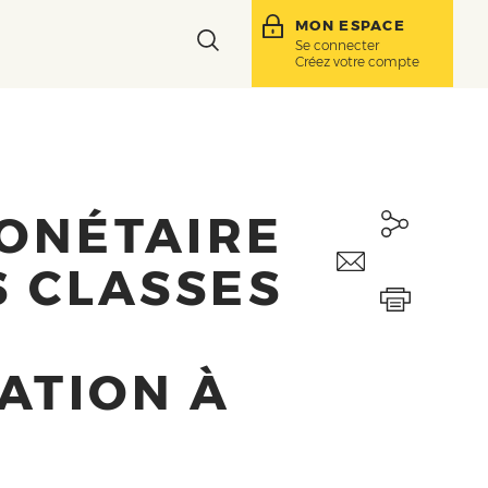
MON ESPACE
Toggle
Se connecter
Créez votre compte
search
bar
MONÉTAIRE
S CLASSES
ATION À