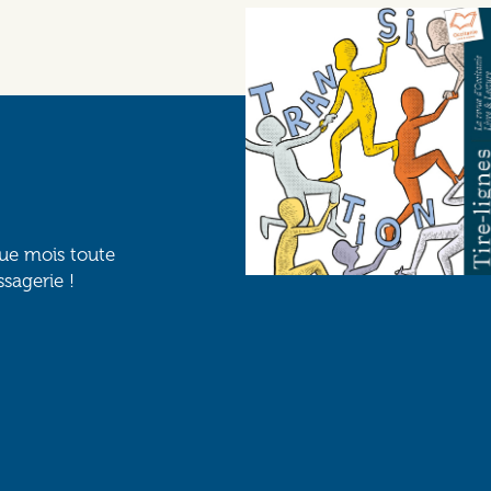
que mois toute
ssagerie !
Social