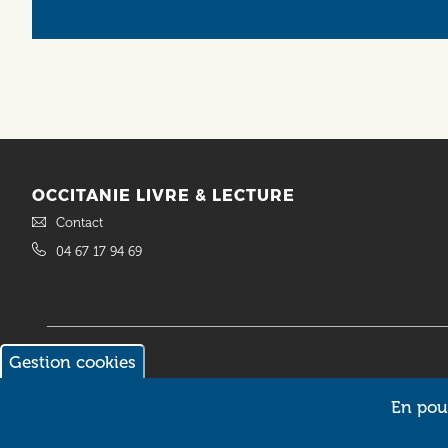
OCCITANIE LIVRE & LECTURE
Contact
04 67 17 94 69
Gestion cookies
© 2018 Occitanie Livre & Lecture. Site réalisé par
Intuitiv Interactive
En pour