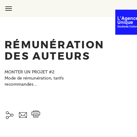
Aller
au
Toggle
contenu
navigation
principal
RÉMUNÉRATION
DES AUTEURS
MONTER UN PROJET #2
Mode de rémunération, tarifs
recommandés…