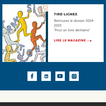
TIRE-LIGNES
Retrouvez le dossier 2024-
2025
"Pour un livre déchaîné"
LIRE LE MAGAZINE
Social