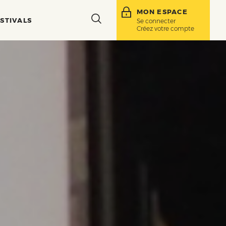
MON ESPACE
Toggle
STIVALS
Se connecter
Créez votre compte
search
bar