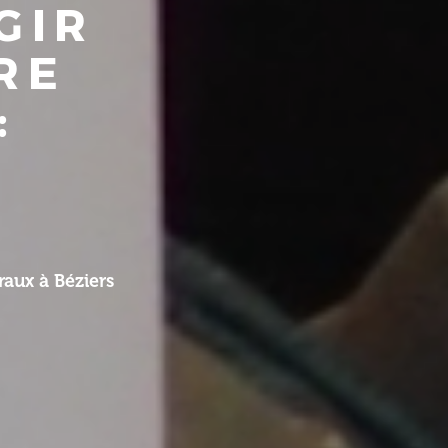
GIR
RE
:
aux à Béziers