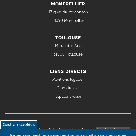
MONTPELLIER
47 quai du Verdanson
34090 Montpellier
TOULOUSE
14 rue des Arts
31000 Toulouse
LIENS DIRECTS
Mentions légales
Plan du site
Espace presse
Gestion cookies
© 2018 Occitanie Livre & Lecture. Site réalisé par
Intuitiv Interactive
En poursuivant votre navigation sur ce site, vous acceptez