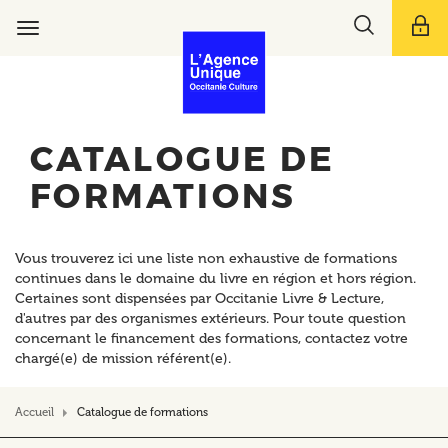
Aller
Toggle
au
Toggle
search
contenu
navigation
bar
principal
CATALOGUE DE
FORMATIONS
Vous trouverez ici une liste non exhaustive de formations
continues dans le domaine du livre en région et hors région.
Certaines sont dispensées par Occitanie Livre & Lecture,
d'autres par des organismes extérieurs. Pour toute question
concernant le financement des formations, contactez votre
chargé(e) de mission référent(e).
Accueil
Catalogue de formations