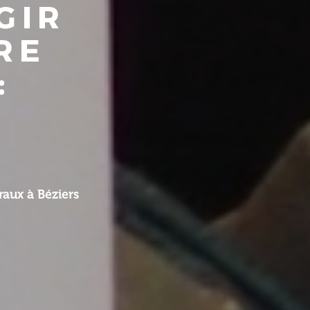
GIR
RE
:
aux à Béziers