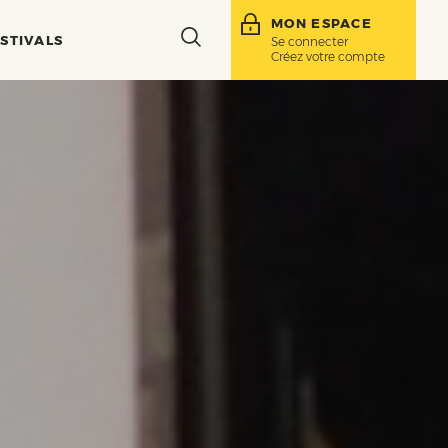
MON ESPACE
Toggle
STIVALS
Se connecter
Créez votre compte
search
bar