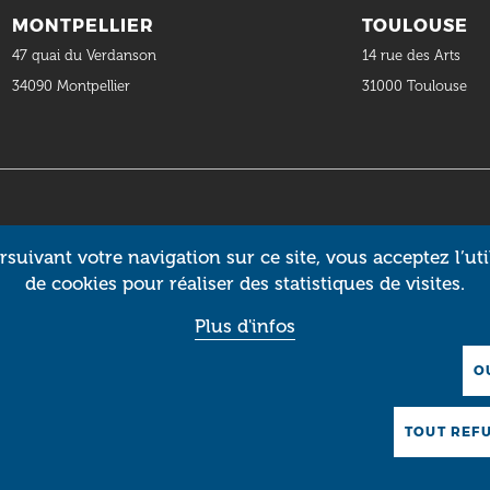
MONTPELLIER
TOULOUSE
47 quai du Verdanson
14 rue des Arts
34090 Montpellier
31000 Toulouse
suivant votre navigation sur ce site, vous acceptez l’uti
de cookies pour réaliser des statistiques de visites.
Plus d'infos
O
TOUT REF
MARCHÉS
OFFRES
PETITES
PUBLICS
D’EMPLOI
ANNONCES
D