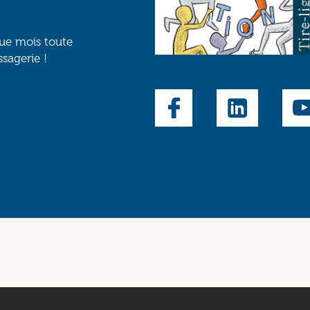
que mois toute
ssagerie !
Social