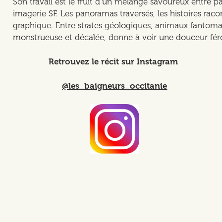
Son travail est le fruit d’un mélange savoureux entre p
imagerie SF. Les panoramas traversés, les histoires raco
graphique. Entre strates géologiques, animaux fantomat
monstrueuse et décalée, donne à voir une douceur fér
Retrouvez le récit sur Instagram
@les_baigneurs_occitanie