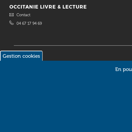
OCCITANIE LIVRE & LECTURE
Contact
04 67 17 94 69
Gestion cookies
© 2018 Occitanie Livre & Lecture. Site réalisé par
Intuitiv Interactive
En pour
Pictos
SPECTACLES
ANNUAIRE
APPELS À
PROJET