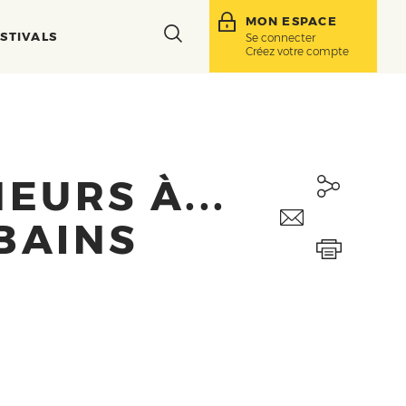
MON ESPACE
Toggle
STIVALS
Se connecter
Créez votre compte
search
bar
EURS À...
BAINS