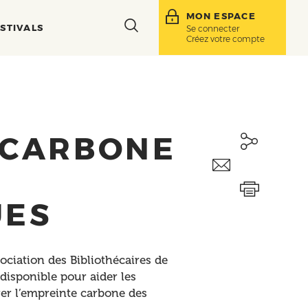
MON ESPACE
Toggle
STIVALS
Se connecter
Créez votre compte
search
bar
 CARBONE
UES
ociation des Bibliothécaires de
disponible pour aider les
urer l’empreinte carbone des