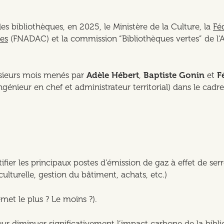
s bibliothèques, en 2025, le Ministère de la Culture, la
Fé
les
(FNADAC) et la commission “Bibliothèques vertes” de l’A
lusieurs mois menés par
Adèle Hébert
,
Baptiste Gonin
et
F
génieur en chef et administrateur territorial) dans le cadr
entifier les principaux postes d’émission de gaz à effet de s
culturelle, gestion du bâtiment, achats, etc.)
met le plus ? Le moins ?).
our diminuer significativement l’impact carbone de la bibl