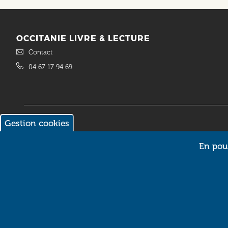
OCCITANIE LIVRE & LECTURE
Contact
04 67 17 94 69
Gestion cookies
© 2018 Occitanie Livre & Lecture. Site réalisé par
Intuitiv Interactive
En pour