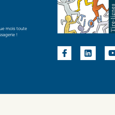
que mois toute
ssagerie !
Social