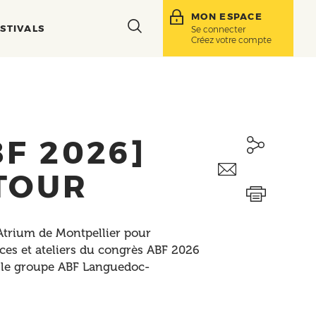
MON ESPACE
Toggle
STIVALS
Se connecter
Créez votre compte
search
bar
F 2026]
TOUR
 Atrium de Montpellier pour
nces et ateliers du congrès ABF 2026
ar le groupe ABF Languedoc-