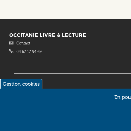
OCCITANIE LIVRE & LECTURE
Contact
04 67 17 94 69
Gestion cookies
© 2018 Occitanie Livre & Lecture. Site réalisé par
Intuitiv Interactive
En pour