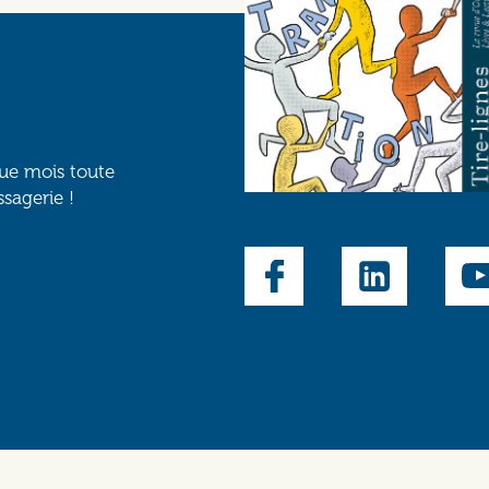
que mois toute
ssagerie !
Social