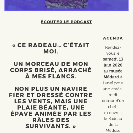
ÉCOUTER LE PODCAST
AGENDA
« CE RADEAU… C’ÉTAIT
Rendez-
MOI.
vous le
samedi 13
UN MORCEAU DE MON
juin 2026
CORPS BRISÉ, ARRACHÉ
au
musée
À MES FLANCS.
Médard
à
Lunel pour
NON PLUS UN NAVIRE
une après-
FIER ET DRESSÉ CONTRE
midi
LES VENTS, MAIS UNE
autour d’un
PLAIE BÉANTE, UNE
chef-
d’œuvre :
ÉPAVE ANIMÉE PAR LES
le Radeau
RÂLES DES
de la
SURVIVANTS. »
Méduse