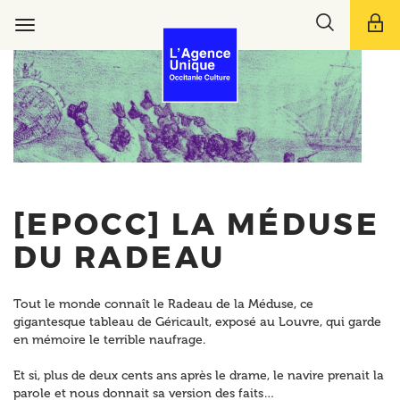
Aller
Toggle
au
Toggle
search
contenu
navigation
bar
principal
[EPOCC] LA MÉDUSE
DU RADEAU
Tout le monde connaît le Radeau de la Méduse, ce
gigantesque tableau de Géricault, exposé au Louvre, qui garde
en mémoire le terrible naufrage.
Et si, plus de deux cents ans après le drame, le navire prenait la
parole et nous donnait sa version des faits…