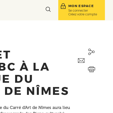
MON ESPACE
Toggle
Se connecter
Créez votre compte
search
bar
ET
BC À LA
UE DU
 DE NÎMES
 du Carré d'Art de Nîmes aura lieu