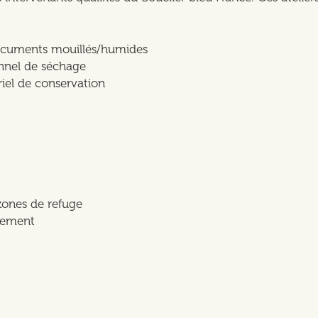
 documents mouillés/humides
unnel de séchage
riel de conservation
zones de refuge
itement