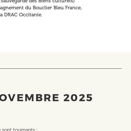
 Sauvegarde des Biens culturels)
mpagnement du Bouclier Bleu France,
 la DRAC Occitanie.
NOVEMBRE 2025
rs sont tournants :