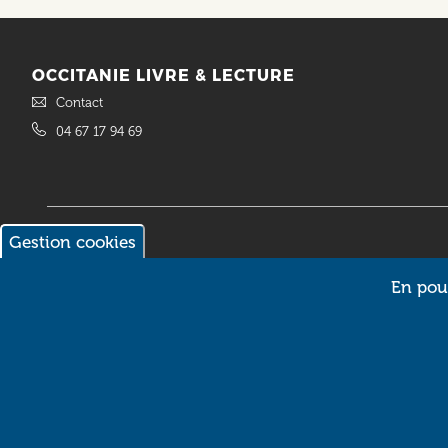
OCCITANIE LIVRE & LECTURE
Contact
04 67 17 94 69
Gestion cookies
© 2018 Occitanie Livre & Lecture. Site réalisé par
Intuitiv Interactive
En pour