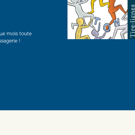
que mois toute
ssagerie !
Social